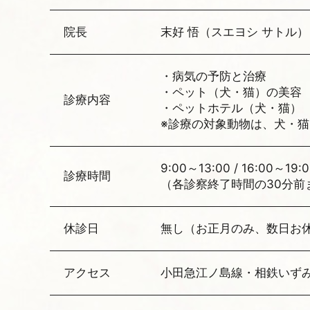
院長
末好 悟（スエヨシ サトル）
・病気の予防と治療
・ペット（犬・猫）の美容
診療内容
・ペットホテル（犬・猫）
※診療の対象動物は、犬・
9:00～13:00 / 16:00～19:
診療時間
（各診察終了時間の30分前
休診日
無し（お正月のみ、数日お
アクセス
小田急江ノ島線・相鉄いず